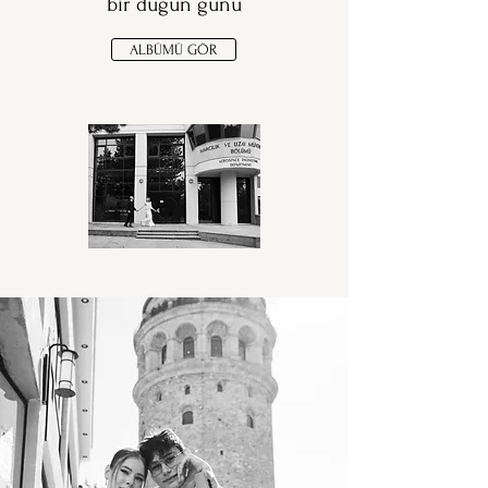
bir düğün günü
ALBÜMÜ GÖR