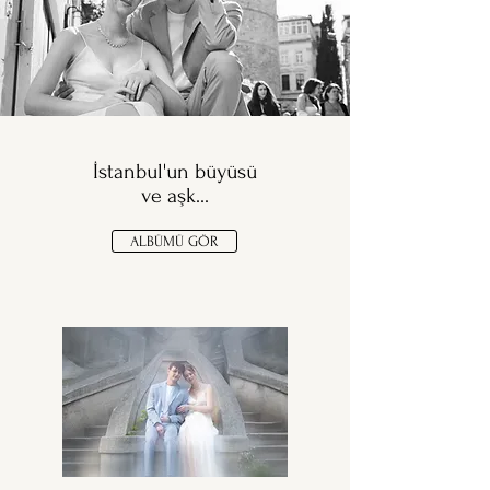
İstanbul'un büyüsü
ve aşk...
ALBÜMÜ GÖR