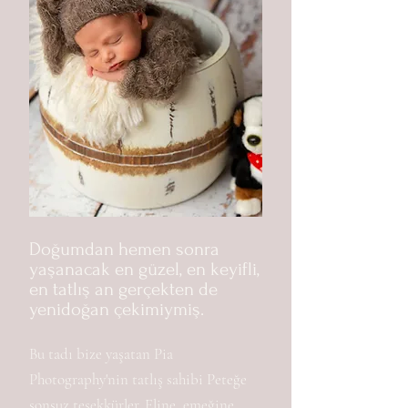
Doğumdan hemen sonra
yaşanacak en güzel, en keyifli,
en tatlış an gerçekten de
yenidoğan çekimiymiş.
Bu tadı bize yaşatan Pia
Photography'nin tatlış sahibi Peteğe
sonsuz teşekkürler. Eline, emeğine,