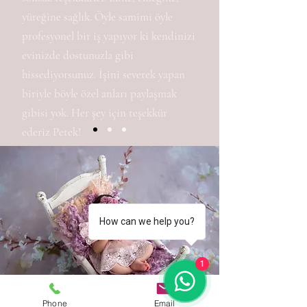
yüreğine sağlık. Öyle samimi öyle
profesyonel bir iş yapıyor ki kendinizi
evinizde dostunuzla gibi
hissediyorsunuz. İşini severek yapan
biriyle böyle özel anları paylaşmak
gibisi yok. Her şey için teşekkür
ederiz Petek!
Bahadır & Jülide & Kerem
How can we help you?
1
Phone
Email