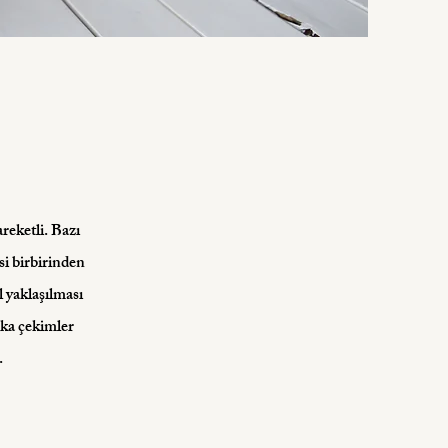
reketli. Bazı
si birbirinden
l yaklaşılması
ika çekimler
.