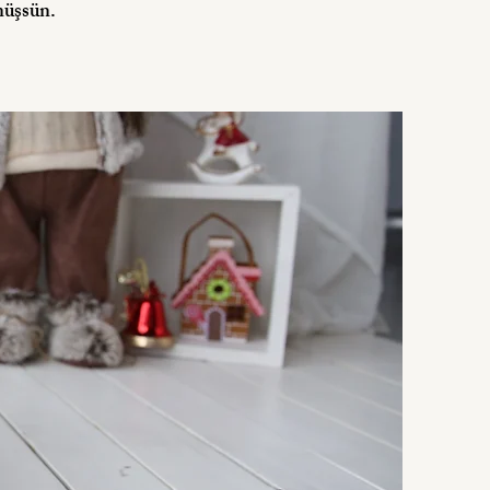
nüşsün.