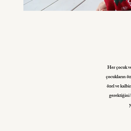
Her çocuk ve
çocukların öze
özel ve kalbi
gerektiğini
y