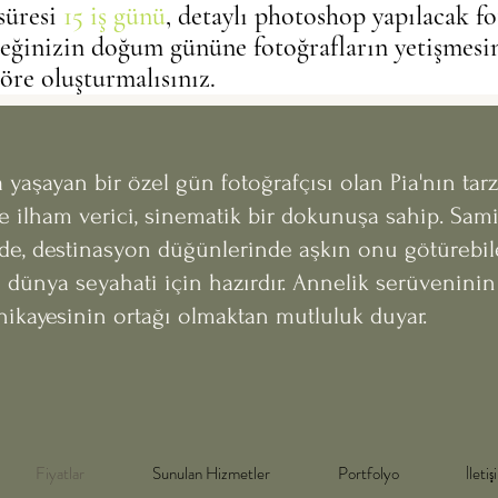
 süresi
15 iş günü
, detaylı photoshop yapılacak fo
beğinizin doğum gününe fotoğrafların yetişmesini
re oluşturmalısınız.
 yaşayan bir özel gün fotoğrafçısı olan Pia'nın tarz
e ilham verici, sinematik bir dokunuşa sahip. Sam
de, destinasyon düğünlerinde aşkın onu götürebil
 dünya seyahati için hazırdır. Annelik serüveninin
ikayesinin ortağı olmaktan mutluluk duyar.
Fiyatlar
Sunulan Hizmetler
Portfolyo
İleti