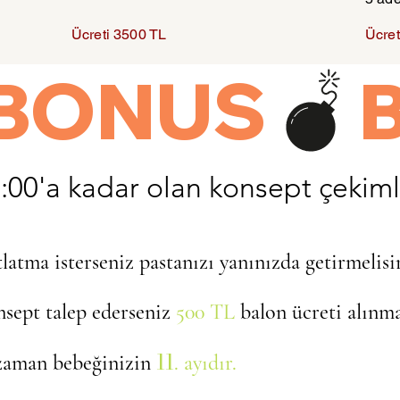
Ücreti 3500 TL
Ücret
5:00'a kadar olan konsept çekiml
atma isterseniz pastanızı yanınızda getirmelisi
nsept talep ederseniz
500 TL
balon ücreti alınma
11
 zaman bebeğinizin
. ayıdır.