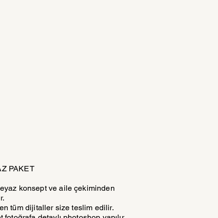
AZ PAKET
eyaz konsept ve aile çekiminden
r.
n tüm dijitaller size teslim edilir.
t fotoğrafa detaylı photoshop yapılır.