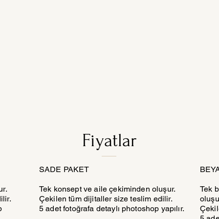
Fiyatlar
SADE PAKET
BEY
ur.
Tek konsept ve aile çekiminden oluşur.
Tek b
lir.
Çekilen tüm dijitaller size teslim edilir.
oluşu
p
5 adet fotoğrafa detaylı photoshop yapılır.
Çekile
5 ade