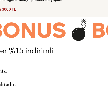
i 3000 TL
er %15 indirimli
niz.
ktadır.