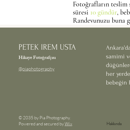
Fotoğrafların teslim
süresi
10 gündür
, be
Randevunuzu buna gö
PETEK IREM USTA
Ankara'da
samimi v
Hikaye Fotoğrafçısı
düğünler
@piaphotography
her yerde
bebeğin h
© 2035 by Pia Photography.
Hakkında
Powered and secured by
Wix