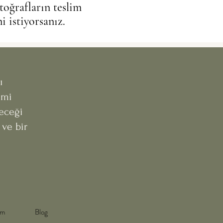
toğrafların teslim
 istiyorsanız.
ı
imi
eceği
 ve bir
şim
Blog