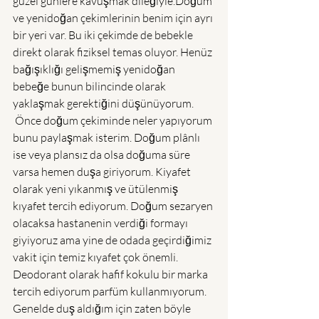
güzel günlere kavuşmak dileğiyle.
Doğum 
ve yenidoğan çekimlerinin benim için ayrı 
bir yeri var. Bu iki çekimde de bebekle 
direkt olarak fiziksel temas oluyor. Henüz 
bağışıklığı gelişmemiş yenidoğan 
bebeğe bunun bilincinde olarak 
yaklaşmak gerektiğini düşünüyorum. 
 Önce doğum çekiminde neler yapıyorum 
bunu paylaşmak isterim. Doğum plânlı 
ise veya plansız da olsa doğuma süre 
varsa hemen duşa giriyorum. Kiyafet 
olarak yeni yıkanmış ve ütülenmiş 
kıyafet tercih ediyorum. Doğum sezaryen 
olacaksa hastanenin verdiği formayı 
giyiyoruz ama yine de odada geçirdiğimiz 
vakit için temiz kıyafet çok önemli. 
Deodorant olarak hafif kokulu bir marka 
tercih ediyorum parfüm kullanmıyorum. 
Genelde duş aldığım için zaten böyle 