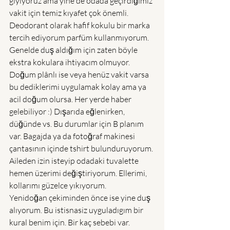
giyiyoruz ama yine de odada geçirdiğimiz 
vakit için temiz kıyafet çok önemli. 
Deodorant olarak hafif kokulu bir marka 
tercih ediyorum parfüm kullanmıyorum. 
Genelde duş aldığım için zaten böyle 
ekstra kokulara ihtiyacım olmuyor. 
Doğum plânlı ise veya henüz vakit varsa 
bu dediklerimi uygulamak kolay ama ya 
acil doğum olursa. Her yerde haber 
gelebiliyor :) Dışarıda eğlenirken, 
düğünde vs. Bu durumlar için B planım 
var. Bagajda ya da fotoğraf makinesi 
çantasının içinde tshirt bulunduruyorum. 
Aileden izin isteyip odadaki tuvalette 
hemen üzerimi değiştiriyorum. Ellerimi, 
kollarımı güzelce yıkıyorum. 
Yenidoğan çekiminden önce ise yine duş 
alıyorum. Bu istisnasiz uyguladıgım bir 
kural benim için. Bir kaç sebebi var. 