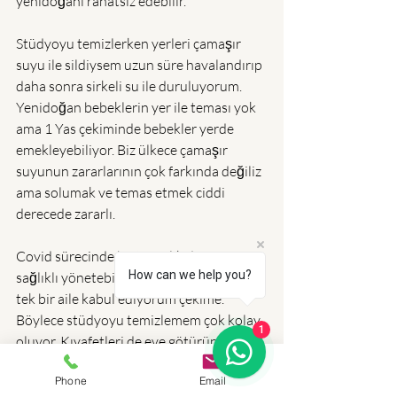
yenidoğani rahatsız edebilir. 
Stüdyoyu temizlerken yerleri çamaşır 
suyu ile sildiysem uzun süre havalandırıp 
daha sonra sirkeli su ile duruluyorum. 
Yenidoğan bebeklerin yer ile teması yok 
ama 1 Yas çekiminde bebekler yerde 
emekleyebiliyor. Biz ülkece çamaşır 
suyunun zararlarının çok farkında değiliz 
ama solumak ve temas etmek ciddi 
derecede zararlı. 
Covid sürecinde bu temizlik durumunu 
How can we help you?
sağlıklı yönetebilmek için günde sadece 
tek bir aile kabul ediyorum çekime. 
Böylece stüdyoyu temizlemem çok kolay 
1
oluyor. Kıyafetleri de eve götürüp 
rahatlıkla yıkayıp ütüleyip ertesi gün geri 
Phone
Email
getiriyorum. 