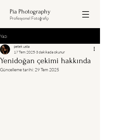
Pia Photography
Profesyonel Fotoğrafçı
Yazı
petek usta
17 Tem 2025
3 dakikada okunur
Yenidoğan çekimi hakkında
Güncelleme tarihi:
29 Tem 2025