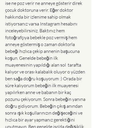
ise ne poz verir ne anneye gösterir direk 
çocuk doktoruna verir. Eğer doktor 
hakkında bir izlenime sahip olmak 
istiyorsanız varsa Instagram hesabını 
inceleyebilirsiniz. Baktınız hem 
fotoğrafçıya bebekle poz vermiş hem 
anneye göstermiş o zaman doktorla 
bebeği hızlıca çekip annenin başucuna 
koşun. Genelde bebeğin ilk 
muayenesinin yapıldığı alan sol  tarafta 
kalıyor ve orası kalabalık oluyor o yüzden 
ben sağa doğru koşuyorum :) Orada bir 
süre kalıyorum bebeğin ilk muayenesi 
yapılırken anne ve babanın bir kaç 
pozunu çekiyorum. Sonra bebeğin yanına 
doğru gidiyorum. Bebeğin çıkış anından 
sonra ışık koşullarınızın değişeceğini ve 
hızlıca bir ayar yapmanız gerektiğini 
unutmayın. Ben genelde iso'da değişiklik 