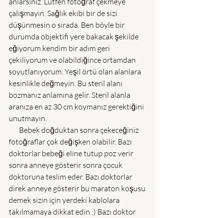
anlarsınız. Lütfen fotoğraf çekmeye 
çalışmayın. Sağlık ekibi bir de sizi 
düşünmesin o sırada. Ben böyle bir 
durumda objektifi yere bakacak şekilde 
eğiyorum kendim bir adım geri 
çekiliyorum ve olabildiğince ortamdan 
soyutlanıyorum. Yeşil örtü olan alanlara 
kesinlikle değmeyin. Bu steril alanı 
bozmanız anlamına gelir. Steril alanla 
aranıza en az 30 cm koymanız gerektiğini 
unutmayın. 
       Bebek doğduktan sonra çekeceğiniz 
fotoğraflar çok değişken olabilir. Bazı 
doktorlar bebeği eline tutup poz verir 
sonra anneye gösterir sonra çocuk 
doktoruna teslim eder. Bazı doktorlar 
direk anneye gösterir bu maraton koşusu 
demek sizin için yerdeki kablolara 
takılmamaya dikkat edin :) Bazı doktor 