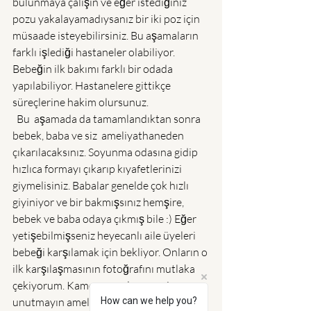
bulunmaya çalışın ve eğer istediğiniz 
pozu yakalayamadıysanız bir iki poz için 
müsaade isteyebilirsiniz. Bu aşamaların 
farklı işlediği hastaneler olabiliyor. 
Bebeğin ilk bakımı farklı bir odada 
yapılabiliyor. Hastanelere gittikçe 
süreçlerine hakim olursunuz.
  Bu  aşamada da tamamlandıktan sonra 
bebek, baba ve siz  ameliyathaneden 
çıkarılacaksınız. Soyunma odasına gidip 
hızlıca formayı çıkarıp kıyafetlerinizi 
giymelisiniz. Babalar genelde çok hızlı 
giyiniyor ve bir bakmışsınız hemşire, 
bebek ve baba odaya çıkmış bile :) Eğer 
yetişebilmişseniz heyecanlı aile üyeleri 
bebeği karşılamak için bekliyor. Onların o 
ilk karşılaşmasının fotoğrafını mutlaka 
çekiyorum. Kamera ayarlarınızı yine 
How can we help you?
unutmayın ameliyathaneden daha 