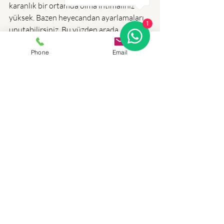
karanlık bir ortamda olma ihtimaliniz 
yüksek. Bazen heyecandan ayarlamaları 
1
unutabilirsiniz. Bu yüzden arada 
fotoğraflarınıza girip bir bakın. 
Phone
Email
  Hemşire bebeği babanın kucağına 
verirse işte o müthiş karşılaşmayı 
çekmenin tam zamanı. Eğer hemşire 
bebeği vermemişse hemen görevi 
devralırım ve bebeği ben babanın 
kucağına veririm. 1 saat boyunca 
bebeğin annesini yatakta 
beklemesindense kucakta kendini 
güvende hissederek beklemesini her 
zaman daha doğru buluyorum. Ne kadar 
da bebek dostu bir fotoğrafçıyım :)
 Annenin ameliyathaneden gelmesi 
genelde 1 45 dk 1 saat sürüyor. Anneyi 
odaya çıkardıklarında eğer bebeğini 
kucağına verirlerse hemen fotoğraflarını 