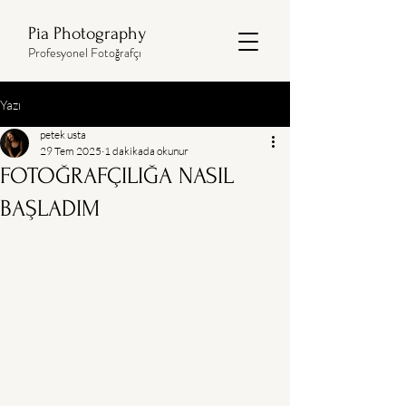
Pia Photography
Profesyonel Fotoğrafçı
Yazı
petek usta
29 Tem 2025
1 dakikada okunur
FOTOĞRAFÇILIĞA NASIL
BAŞLADIM